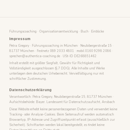
Führungscoaching
·
Organisationsentwicklung
·
Buch
·
Einblicke
Impressum
Petra Gregory · Führungscoaching in München · Neubibergerstraße 15 ·
81737 München · Festnetz
089 2033 4801
· mobil
0160 9298 2086
·
sprechen@authentica-coaching.de
· USt-ID DE268851462
Inhalt erstellt mit größter Sorgfalt, Gewähr für Richtigkeit und
Vollständigkeit ausgeschlossen (§ 7 DDG). Alle Inhalte und Werke
unterliegen dem deutschen Urheberrecht. Vervielfältigung nur mit
schriftlicher Zustimmung.
Datenschutzerklärung
Verantwortlich: Petra Gregory, Neubibergerstraße 15, 81737 München ·
Aufsichtsbehörde: Bayer. Landesamt für Datenschutzaufsicht, Ansbach
Diese Website erhebt keine personenbezogenen Daten und verwendet keine
Tracking- oder Analyse-Cookies. Beim Seitenaufruf werden automatisch
Browsertyp, IP-Adresse und Zugriffszeitpunkt erfasst (ausschließlich zur
Sicherheit). Schriftarten werden lokal bereitgestellt, es findet keine